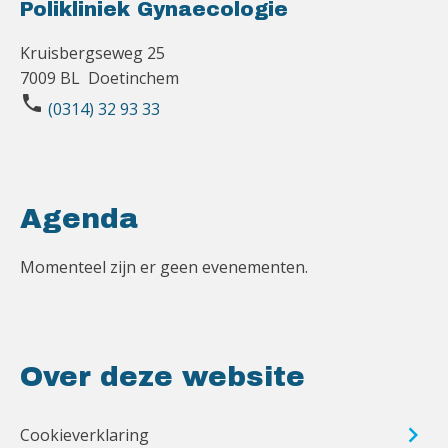
Polikliniek Gynaecologie
Kruisbergseweg 25
7009 BL Doetinchem
phone
(0314) 32 93 33
Agenda
Momenteel zijn er geen evenementen.
Over deze website
Cookieverklaring