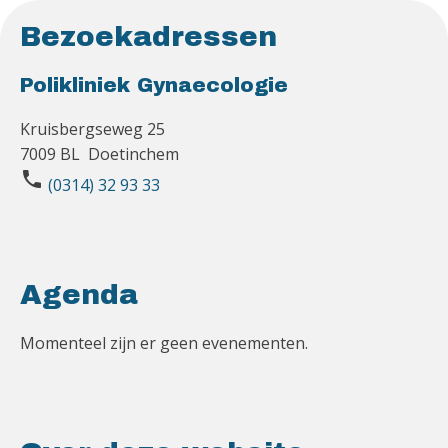
Bezoekadressen
Polikliniek Gynaecologie
Kruisbergseweg 25
7009 BL Doetinchem
phone
(0314) 32 93 33
Agenda
Momenteel zijn er geen evenementen.