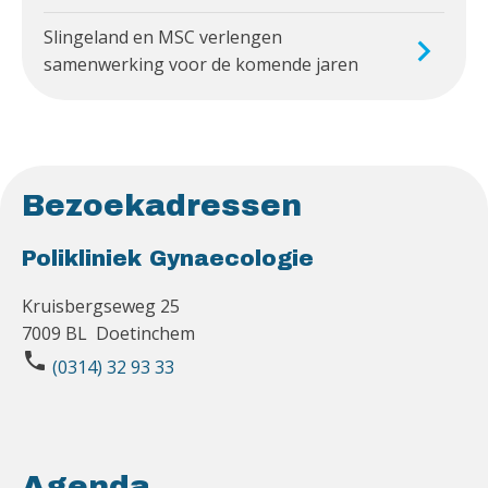
Slingeland en MSC verlengen
samenwerking voor de komende jaren
Bezoekadressen
Polikliniek Gynaecologie
Kruisbergseweg 25
7009 BL Doetinchem
phone
(0314) 32 93 33
Agenda