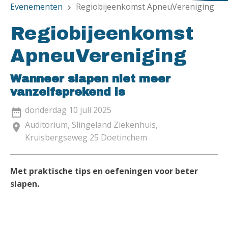
Evenementen
Regiobijeenkomst ApneuVereniging
chevron_right
Regiobijeenkomst
ApneuVereniging
Wanneer slapen niet meer
vanzelfsprekend is
donderdag 10 juli 2025
date_range
Auditorium, Slingeland Ziekenhuis,
location_on
Kruisbergseweg 25 Doetinchem
Met praktische tips en oefeningen voor beter
slapen.