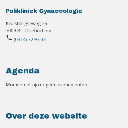
Polikliniek Gynaecologie
Kruisbergseweg 25
7009 BL Doetinchem
phone
(0314) 32 93 33
Agenda
Momenteel zijn er geen evenementen.
Over deze website