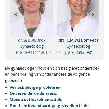
dr. A.E. Ruifrok
drs. C.M.W.H. Smeets
Gynaecoloog
Gynaecoloog
1
BIG 69911111201
BIG 9023932901
De gynaecologen houden zich bezig met onderzoek
en behandeling van onder andere de volgende
gebieden:
Verloskundige problemen
;
Onvervulde kinderwens
;
Menstruatieproblematiek
;
Goed- en kwaadaardige gezwellen in de