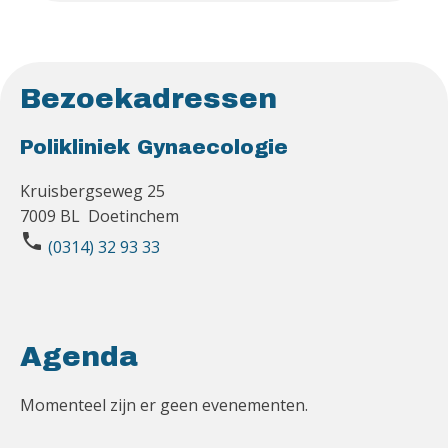
Bezoekadressen
Polikliniek Gynaecologie
Kruisbergseweg 25
7009 BL Doetinchem
phone
(0314) 32 93 33
Agenda
Momenteel zijn er geen evenementen.