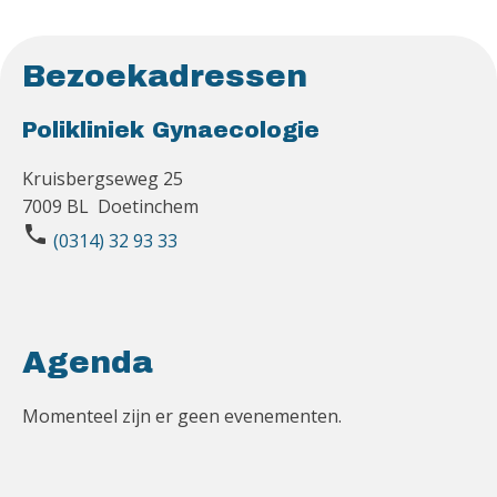
Bezoekadressen
Polikliniek Gynaecologie
Kruisbergseweg 25
7009 BL Doetinchem
phone
(0314) 32 93 33
Agenda
Momenteel zijn er geen evenementen.